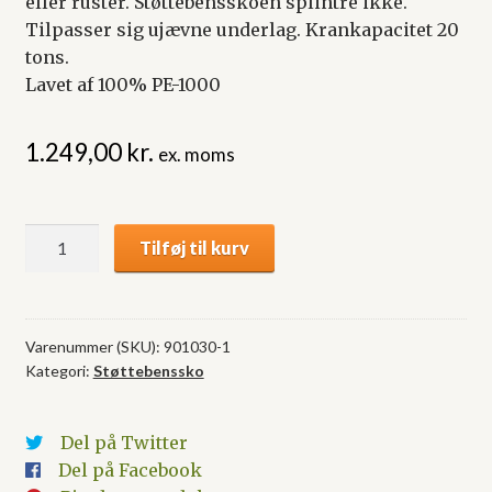
eller ruster. Støttebensskoen splintre ikke.
Tilpasser sig ujævne underlag. Krankapacitet 20
tons.
Lavet af 100% PE-1000
1.249,00
kr.
ex. moms
Støttebenssko
Tilføj til kurv
Ø50x8
cm
antal
Varenummer (SKU):
901030-1
Kategori:
Støttebenssko
Del på Twitter
Del på Facebook