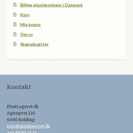
Billige plastløsninger i Danmark
Kurv
Min konto
Om os
Skærebrætter
Kontakt
PlastLageret.dk
Agtrupvej 126
6000 Kolding
info@plastlageret.dk
+45 89 80 23 34