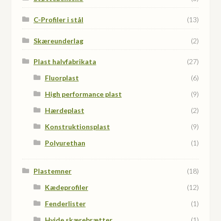
C-Profiler i stål
(13)
Skæreunderlag
(2)
Plast halvfabrikata
(27)
Fluorplast
(6)
High performance plast
(9)
Hærdeplast
(2)
Konstruktionsplast
(9)
Polyurethan
(1)
Plastemner
(18)
Kædeprofiler
(12)
Fenderlister
(1)
Hvide skærebrætter
(1)