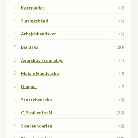
Køreplader
(2)
Surringsbånd
(6)
Arbejdshandsker
(6)
Big Bags
(10)
Agerskov Tromleleje
(1)
Mobile Håndvaske
(3)
Danpæl
(2)
Støttebenssko
(3)
C-Profiler i stål
(13)
Skæreunderlag
(2)