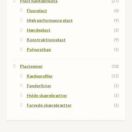
Plast halvfabrikata
(27)
Fluorplast
(6)
High performance plast
(9)
Hærdeplast
(2)
Konstruktionsplast
(9)
Polyurethan
(1)
Plastemner
(18)
Kædeprofiler
(12)
Fenderlister
(1)
Hvide skærebrætter
(1)
Farvede skærebrætter
(1)