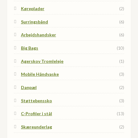
Køreplader
(2)
Surringsbånd
(6)
Arbejdshandsker
(6)
Big Bags
(10)
Agerskov Tromleleje
(1)
Mobile Håndvaske
(3)
Danpæl
(2)
Støttebenssko
(3)
C-Profiler i stål
(13)
Skæreunderlag
(2)