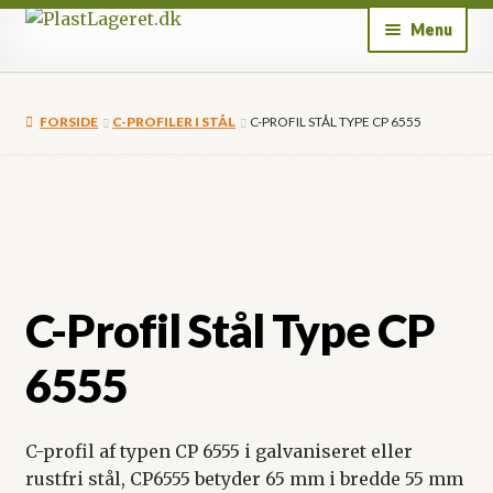
Spring
Spring
Menu
til
til
navigation
indhold
Forside
FORSIDE
C-PROFILER I STÅL
C-PROFIL STÅL TYPE CP 6555
Støttebensplader/sko
C-Profiler
Plastemner
C-Profil Stål Type CP
Surringsbånd
6555
Mobil håndvask
Om os
C-profil af typen CP 6555 i galvaniseret eller
rustfri stål, CP6555 betyder 65 mm i bredde 55 mm