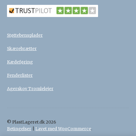
Støttebensplader
Skærebrætter
Kædeføring
Fenderlister
Agerskov Tromlelejer
© PlastLageret.dk 2026
Betingelser
Lavet med WooCommerce
.