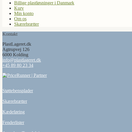
Billige plastløsninger i Danmark
Kurv
Min konto
Om os
Skærebrætter
Kontakt
PlastLageret.dk
Agtrupvej 126
6000 Kolding
info@plastlageret.dk
+45 89 80 23 34
Støttebensplader
Skærebrætter
Kædeføring
Fenderlister