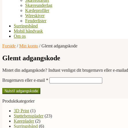
Skærebrætter
Skæreunderlag
Kædeprofiler
Wireskiver
Fenderlister
Surringsbånd
Mobil håndvask
Om os
Forside
/
Min konto
/
Glemt adgangskode
Glemt adgangskode
Mistet din adgangskode? Indtast venligst dit brugernavn eller e-mailad
Påkrævet
Brugernavn eller e-mail
*
Nulstil adgangskode
Produktkategorier
3D Print
(1)
Støttebensplader
(23)
Køreplader
(2)
Surringsbånd
(6)