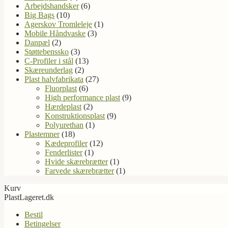
Arbejdshandsker
(6)
Big Bags
(10)
Agerskov Tromleleje
(1)
Mobile Håndvaske
(3)
Danpæl
(2)
Støttebenssko
(3)
C-Profiler i stål
(13)
Skæreunderlag
(2)
Plast halvfabrikata
(27)
Fluorplast
(6)
High performance plast
(9)
Hærdeplast
(2)
Konstruktionsplast
(9)
Polyurethan
(1)
Plastemner
(18)
Kædeprofiler
(12)
Fenderlister
(1)
Hvide skærebrætter
(1)
Farvede skærebrætter
(1)
Kurv
PlastLageret.dk
Bestil
Betingelser