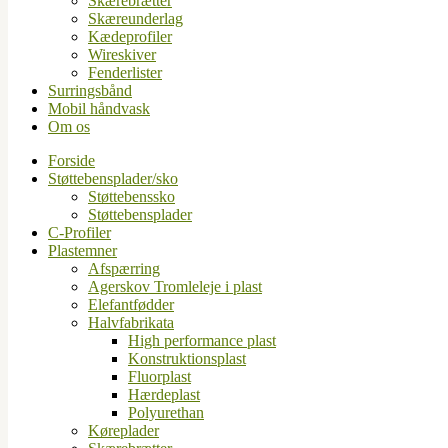
Skærebrætter
Skæreunderlag
Kædeprofiler
Wireskiver
Fenderlister
Surringsbånd
Mobil håndvask
Om os
Forside
Støttebensplader/sko
Støttebenssko
Støttebensplader
C-Profiler
Plastemner
Afspærring
Agerskov Tromleleje i plast
Elefantfødder
Halvfabrikata
High performance plast
Konstruktionsplast
Fluorplast
Hærdeplast
Polyurethan
Køreplader