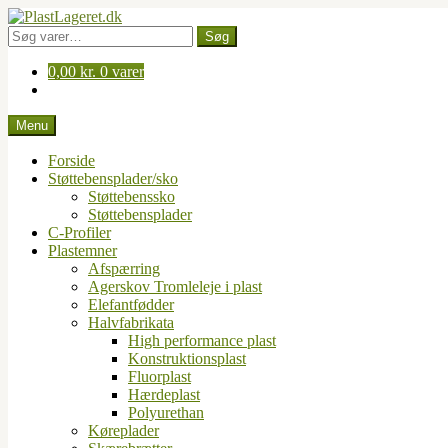
Spring
Spring
til
til
Søg
Søg
navigation
indhold
efter:
0,00
kr.
0 varer
Menu
Forside
Støttebensplader/sko
Støttebenssko
Støttebensplader
C-Profiler
Plastemner
Afspærring
Agerskov Tromleleje i plast
Elefantfødder
Halvfabrikata
High performance plast
Konstruktionsplast
Fluorplast
Hærdeplast
Polyurethan
Køreplader